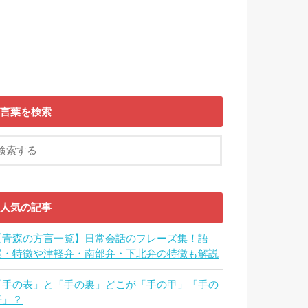
言葉を検索
人気の記事
【青森の方言一覧】日常会話のフレーズ集！語
尾・特徴や津軽弁・南部弁・下北弁の特徴も解説
「手の表」と「手の裏」どこが「手の甲」「手の
平」？