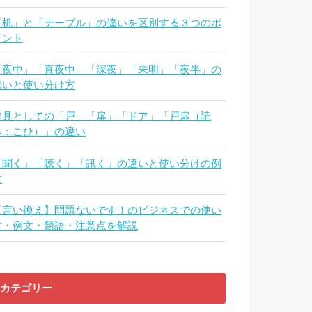
「机」と「テーブル」の違いを区別する３つのポ
イント
「夜中」「真夜中」「深夜」「未明」「夜半」の
違いと使い分け方
建具としての「戸」「扉」「ドア」「戸扉（読
み：こひ）」の違い
「聞く」「聴く」「訊く」の違いと使い分けの例
文
【言い換え】問題ないです！のビジネスでの使い
方・例文・類語・注意点を解説
カテゴリー