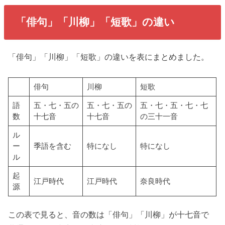
「俳句」「川柳」「短歌」の違い
「俳句」「川柳」「短歌」の違いを表にまとめました。
俳句
川柳
短歌
語
五・七・五の
五・七・五の
五・七・五・七・七
数
十七音
十七音
の三十一音
ル
ー
季語を含む
特になし
特になし
ル
起
江戸時代
江戸時代
奈良時代
源
この表で見ると、音の数は「俳句」「川柳」が十七音で