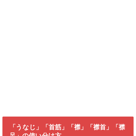
「うなじ」「首筋」「襟」「襟首」「襟
足」の使い分け方