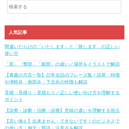
人気記事
間違いだらけの「いたします」と「致します」の正しい
使い方
「尻」「臀部」「殿部」の違い／場所をイラストで解説
【青森の方言一覧】日常会話のフレーズ集！語尾・特徴
や津軽弁・南部弁・下北弁の特徴も解説
見積・見積り・見積もり／正しい使い分け方を理解する
ポイント
【診察・診断・治療・診療】意味の違いを理解する視点
【言い換え】出来ません・できないです！のビジネスで
の使い方・例文・類語・注意点を解説