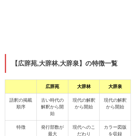
【広辞苑,大辞林,大辞泉】の特徴一覧
広辞苑
大辞林
大辞泉
語釈の掲載
古い時代の
現代の解釈
現代の解釈
順序
解釈から開
から開始
から開始
始
特徴
発行部数が
現代へのこ
カラー図版
最大
だわり
を収録