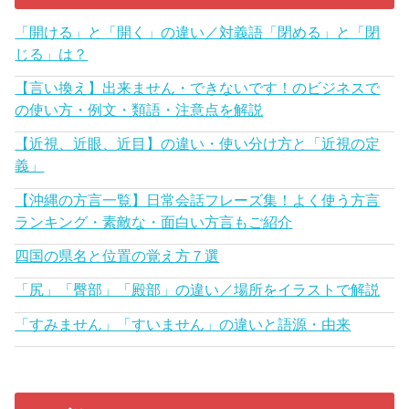
「開ける」と「開く」の違い／対義語「閉める」と「閉
じる」は？
【言い換え】出来ません・できないです！のビジネスで
の使い方・例文・類語・注意点を解説
【近視、近眼、近目】の違い・使い分け方と「近視の定
義」
【沖縄の方言一覧】日常会話フレーズ集！よく使う方言
ランキング・素敵な・面白い方言もご紹介
四国の県名と位置の覚え方７選
「尻」「臀部」「殿部」の違い／場所をイラストで解説
「すみません」「すいません」の違いと語源・由来