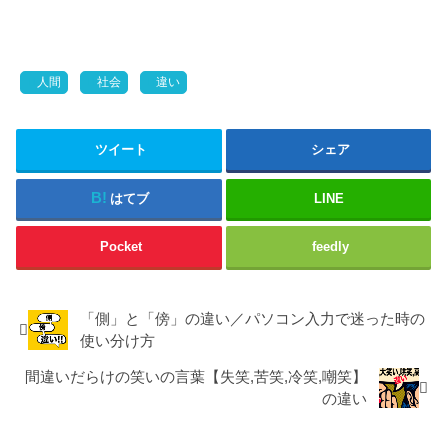
人間
社会
違い
ツイート
シェア
はてブ
LINE
Pocket
feedly
「側」と「傍」の違い／パソコン入力で迷った時の
使い分け方
間違いだらけの笑いの言葉【失笑,苦笑,冷笑,嘲笑】
の違い