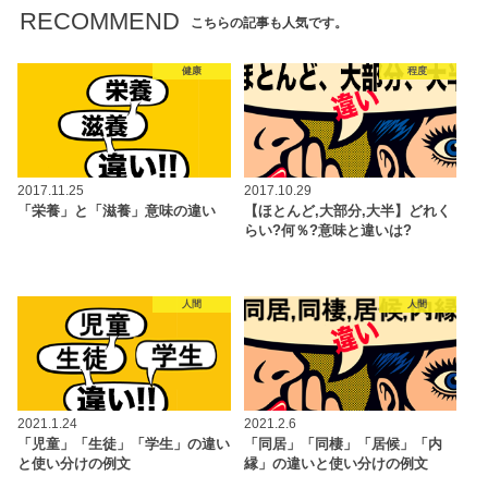
RECOMMEND
こちらの記事も人気です。
健康
程度
2017.11.25
2017.10.29
「栄養」と「滋養」意味の違い
【ほとんど,大部分,大半】どれく
らい?何％?意味と違いは?
人間
人間
2021.1.24
2021.2.6
「児童」「生徒」「学生」の違い
「同居」「同棲」「居候」「内
と使い分けの例文
縁」の違いと使い分けの例文