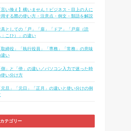
【言い換え】構いません！ビジネス・目上の人に
使用する際の使い方・注意点・例文・類語を解説
建具としての「戸」「扉」「ドア」「戸扉（読
み：こひ）」の違い
「取締役」「執行役員」「専務」「常務」の意味
の違い
「側」と「傍」の違い／パソコン入力で迷った時
の使い分け方
「元旦」「元日」「正月」の違いと使い分けの例
文
カテゴリー