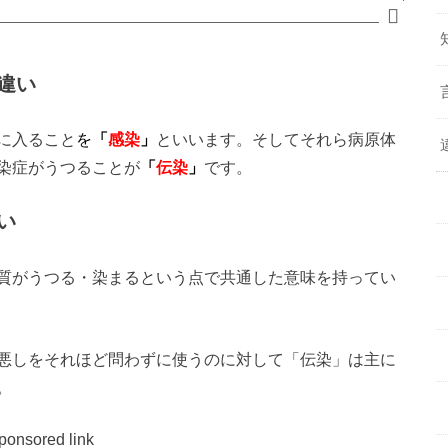
違い
に入ること
を
「
感染
」
といいます。そしてそれら病原体
染症がうつることが
「
伝染
」
です。
い
質がうつる・染まるという点で共通した意味を持ってい
悪しをそれほど問わずに使うのに対して「伝染」は主に
。
ponsored link