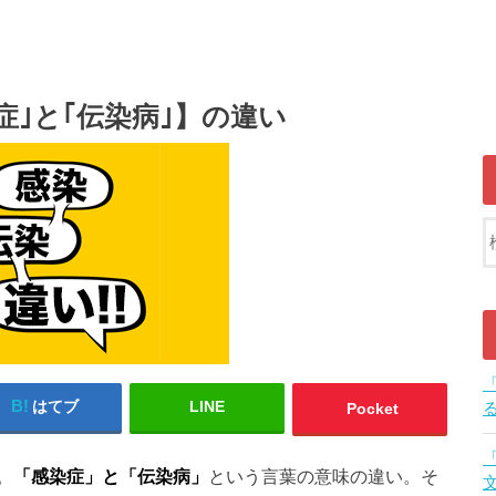
症｣と｢伝染病｣】の違い
はてブ
LINE
Pocket
。
「感染症」と「伝染病」
という言葉の意味の違い。そ